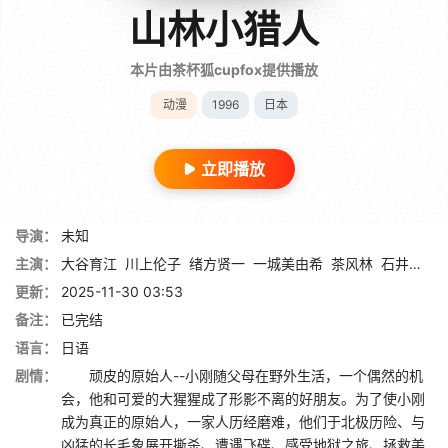
山林小猎人
本片由茶杯狐cupfox提供播放
动漫
1996
日本
立即播放
导演：
未知
主演：
大谷育江
川上伦子
绪方贤一
一城美由希
茶风林
石井康嗣
更新：
2025-11-30 03:53
备注：
已完结
语言：
日语
剧情：
顽皮的原始人--小刚随父母在野外生活，一个偶然的机
会，他和可爱的大猩猩成了形影不离的好朋友。为了使小刚
成为真正的原始人，一家人历经磨难，他们于北极历险、与
凶猛的长毛象展开撕杀、遭遇飞碟、感受地狱之旅、拯救美