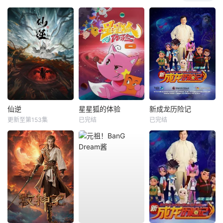
仙逆
星星狐的体验
新成龙历险记
更新至第153集
已完结
已完结