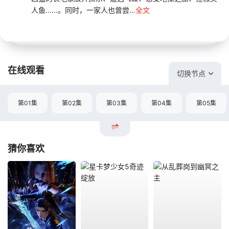
人鱼……。同时，一家人也曾尝...
全文
在线观看
切换节点
第01集
第02集
第03集
第04集
第05集
猜你喜欢