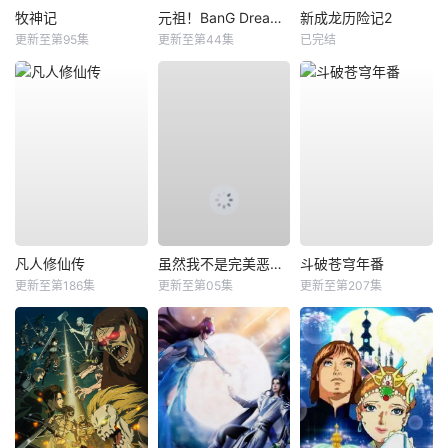
牧神记
元祖！BanG Dream酱
新成龙历险记2
更新至第95集
更新至第44集
已完结
凡人修仙传
虽然我不是完美恶女～雏宫蝶鼠替换传～
斗破苍穹年番
更新至第186集
更新至第05集
更新至第207集