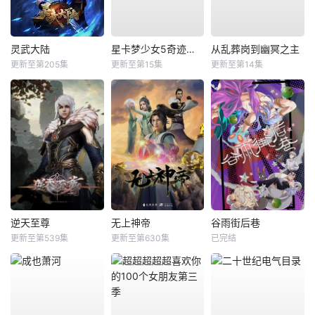
灵武大陆
星卡梦少女5奇迹绽放
从乱葬岗到幽冥之主
更新至第205集
更新至第15集
更新至第14集
逆天至尊
无上神帝
谷雨街后巷
更新至第539集
更新至第630集
已完结