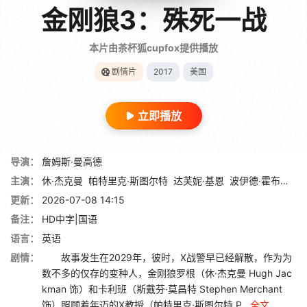
金刚狼3：殊死一战
本片由茶杯狐cupfox提供播放
剧情片
2017
美国
立即播放
导演：
詹姆斯·曼高德
主演：
休·杰克曼
帕特里克·斯图尔特
达芙妮·基恩
波伊德·霍布鲁克
更新：
2026-07-08 14:15
备注：
HD中字|国语
语言：
英语
剧情：
故事发生在2029年，彼时，X战警早已经解散，作为为
数不多的仅存的变种人，金刚狼罗根（休·杰克曼 Hugh Jac
kman 饰）和卡利班（斯戴芬·莫昌特 Stephen Merchant
饰）照顾着年迈的X教授（帕特里克·斯图尔特 P...
全文