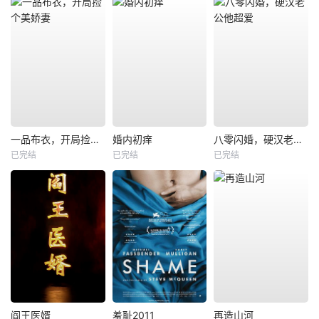
一品布衣，开局捡个美娇妻
婚内初痒
八零闪婚，硬汉老公他超爱
已完结
已完结
已完结
阎王医婿
羞耻2011
再造山河