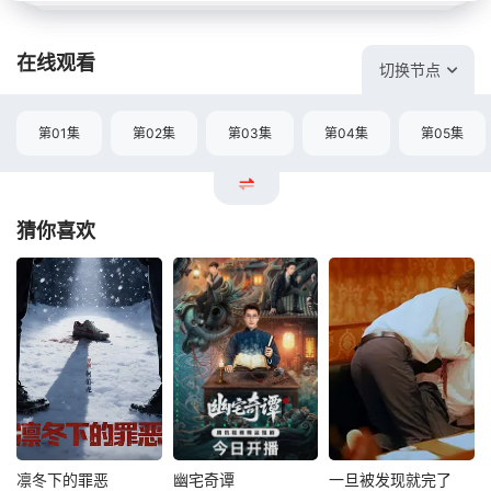
在线观看
切换节点
第01集
第02集
第03集
第04集
第05集
猜你喜欢
凛冬下的罪恶
幽宅奇谭
一旦被发现就完了