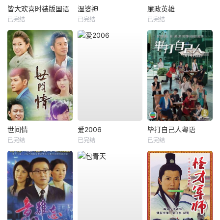
皆大欢喜时装版国语
湿婆神
廉政英雄
已完结
已完结
已完结
世间情
爱2006
毕打自己人粤语
已完结
已完结
已完结