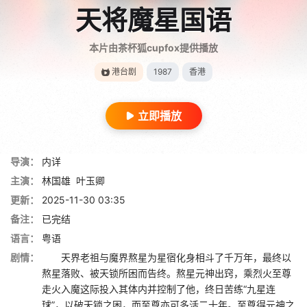
天将魔星国语
本片由茶杯狐cupfox提供播放
港台剧
1987
香港
立即播放
导演：
内详
主演：
林国雄
叶玉卿
更新：
2025-11-30 03:35
备注：
已完结
语言：
粤语
剧情：
天界老祖与魔界熬星为星宿化身相斗了千万年，最终以
熬星落败、被天锁所困而告终。熬星元神出窍，乘烈火至尊
走火入魔这际投入其体内并控制了他，终日苦练“九星连
球”，以破天锁之困，而至尊亦可多活二十年。至尊得元神之