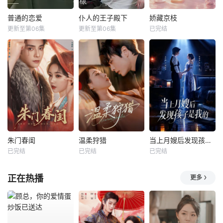
普通的恋爱
仆人的王子殿下
娇藏京枝
更新至第06集
更新至第06集
已完结
朱门春闺
温柔狩猎
当上月嫂后发现孩子是我的
已完结
已完结
已完结
正在热播
更多