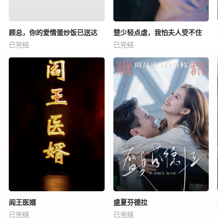
顾总，你的爱情蛋炒饭已送达
楚少轻点虐，我怕夫人受不住
已完结
已完结
阎王医婿
盛夏芬德拉
已完结
已完结