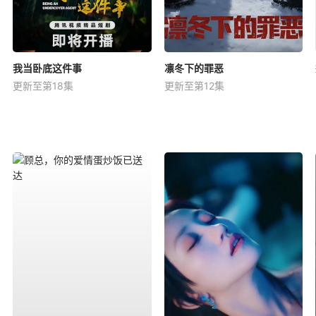
我当卧底这件事
凛冬下的罪恶
更新至第18集
更新至第12集