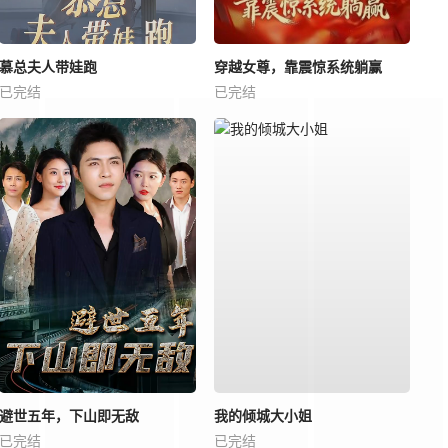
慕总夫人带娃跑
穿越女尊，靠震惊系统躺赢
已完结
已完结
避世五年，下山即无敌
我的倾城大小姐
已完结
已完结