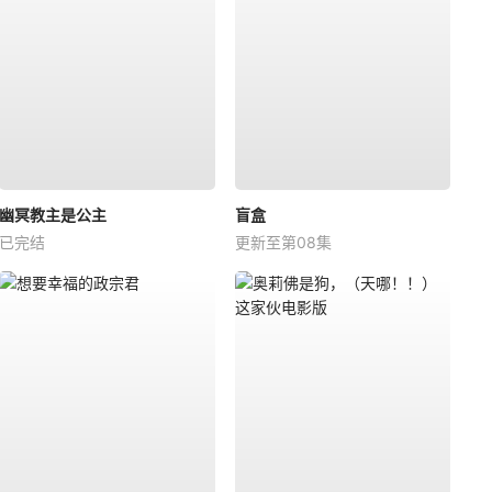
幽冥教主是公主
盲盒
已完结
更新至第08集