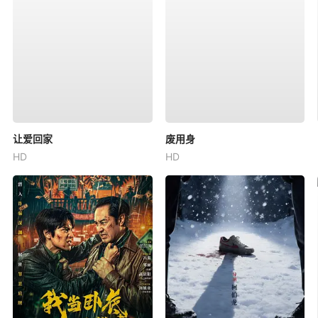
让爱回家
废用身
HD
HD