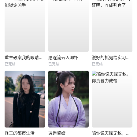
重生破案我的眼睛能锁定凶手
愿逐流云入卿怀
说好的抓鬼给实习证明，咋成判官了
已完结
已完结
已完结
兵王的都市生活
逍遥赘婿
骗你说天赋无敌，你真暴力成帝