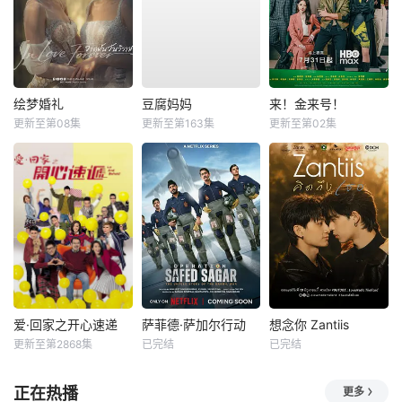
绘梦婚礼
豆腐妈妈
来！金来号！
更新至第08集
更新至第163集
更新至第02集
爱·回家之开心速递
萨菲德·萨加尔行动
想念你 Zantiis
更新至第2868集
已完结
已完结
正在热播
更多