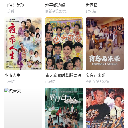
加油！美玲
地平线边缘
世间情
已完结
更新至第07集
已完结
夜市人生
皆大欢喜时装版粤语
宝岛西米乐
已完结
已完结
更新至第302集