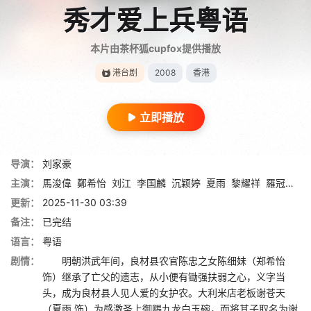
秀才爱上兵粤语
本片由茶杯狐cupfox提供播放
港台剧
2008
香港
立即播放
导演：
刘家豪
主演：
馬浚偉
鄭希怡
刘江
李国麟
沉颖婷
夏雨
黎耀祥
羅冠蘭
李
更新：
2025-11-30 03:39
备注：
已完结
语言：
粤语
剧情：
明朝洪武年间，良材县农官陈忠之女陈细妹（郑希怡
饰）继承了亡父的遗志，从小便有锄强扶弱之心，义字当
头，成为良材县人见人爱的女护农。大利米店老板谢苍天
（夏雨 饰）为感激圣上御赐九龙白玉碗，而将其子取名为谢