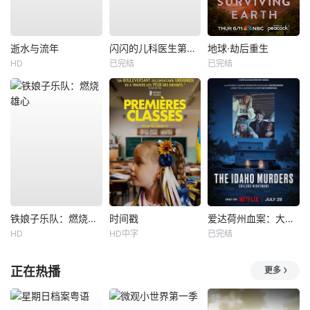
逝水与流年
闪闪的儿科医生第四季
地球·劫后重生
HD
已完结
已完结
铁娘子乐队：燃烧雄心
时间戳
爱达荷州血案：大学梦魇
HD
HD中字
已完结
正在热播
更多