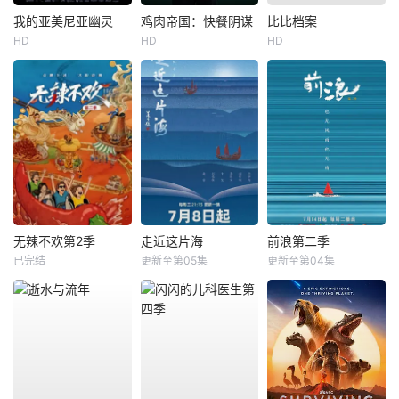
我的亚美尼亚幽灵
鸡肉帝国：快餐阴谋
比比档案
HD
HD
HD
无辣不欢第2季
走近这片海
前浪第二季
已完结
更新至第05集
更新至第04集