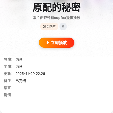
原配的秘密
本片由茶杯狐cupfox提供播放
剧情片
0
立即播放
导演：
内详
主演：
内详
更新：
2025-11-29 22:26
备注：
已完结
语言：
剧情：