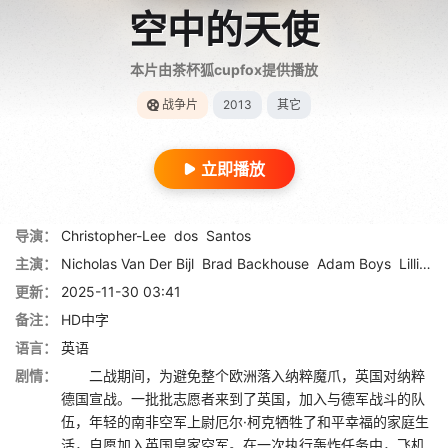
空中的天使
本片由茶杯狐cupfox提供播放
战争片
2013
其它
立即播放
导演：
Christopher-Lee
dos
Santos
主演：
Nicholas Van Der Bijl
Brad Backhouse
Adam Boys
Lillie Claire
更新：
2025-11-30 03:41
备注：
HD中字
语言：
英语
剧情：
二战期间，为避免整个欧洲落入纳粹魔爪，英国对纳粹
德国宣战。一批批志愿者来到了英国，加入与德军战斗的队
伍，年轻的南非空军上尉厄尔·柯克牺牲了和平幸福的家庭生
活，自愿加入英国皇家空军。在一次执行轰炸任务中，飞机