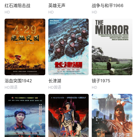
红石滩阻击战
英雄无声
战争与和平1966
HD
HD
HD
浴血突围1942
长津湖
镜子1975
HD国语
HD国语
HD