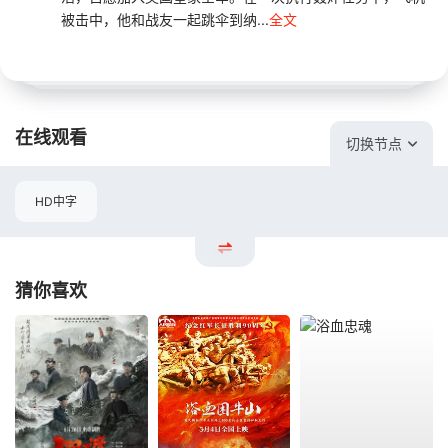
被击中，他和战友一起跳伞到纳...
全文
在线观看
切换节点
HD中字
猜你喜欢