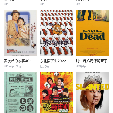
HD
HD
HD
寅次郎的故事40：寅次郎沙拉纪念日
东北插班生2022
别告诉妈妈保姆死了
HD中字|国语
已完结
HD中字