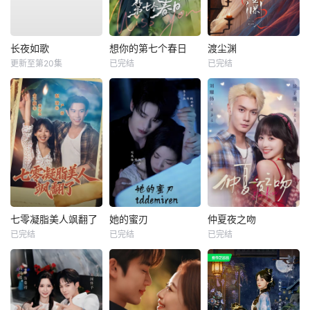
长夜如歌
想你的第七个春日
渡尘渊
更新至第20集
已完结
已完结
七零凝脂美人飒翻了
她的蜜刃
仲夏夜之吻
已完结
已完结
已完结