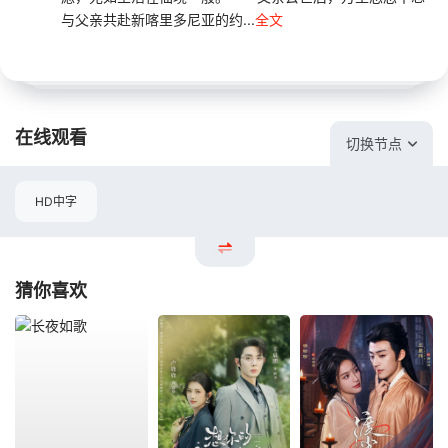
与父亲共赴新喀里多尼亚的约...
全文
在线观看
切换节点
HD中字
猜你喜欢