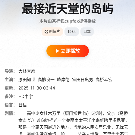
最接近天堂的岛屿
本片由茶杯狐cupfox提供播放
剧情片
1984
日本
立即播放
导演：
大林宣彦
主演：
原田知世
高柳良一
峰岸彻
室田日出男
高桥幸宏
更新：
2025-11-30 03:44
备注：
HD中字
语言：
日语
剧情：
高中少女桂木万里（原田知世 饰）5岁时，父亲（高桥
幸宏 饰）曾向她描述一个美丽南太平洋小岛新喀里多尼亚，
那是一个离天国最近的地方，当地的人民安居乐业，无忧无
虑，宛如生活在仙境一般。 父亲去世后，万里念念不忘