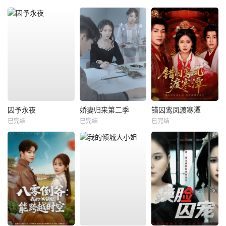
囚予永夜
娇妻归来第二季
错囚鸾凤渡寒潭
已完结
已完结
已完结