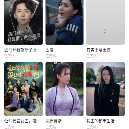
囚门开我斩断了所有阴谋
囚爱
其实不是重逢
已完结
已完结
已完结
让你代管女囚，没让你称帝啊
逍遥赘婿
兵王的都市生活
已完结
已完结
已完结