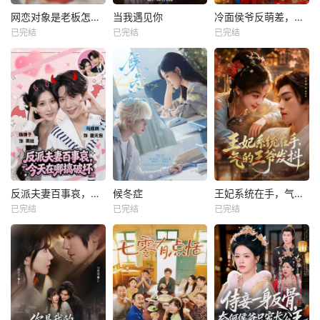
网恋对象是老板怎么办
当我遇见你
冷面侯爷反萌差，独宠作精继室啦
已完结
已完结
已完结
反派夫妻百事哀，今天在哪搞破坏
候冬症
王妃系统在手，气的王爷发抖
已完结
已完结
已完结