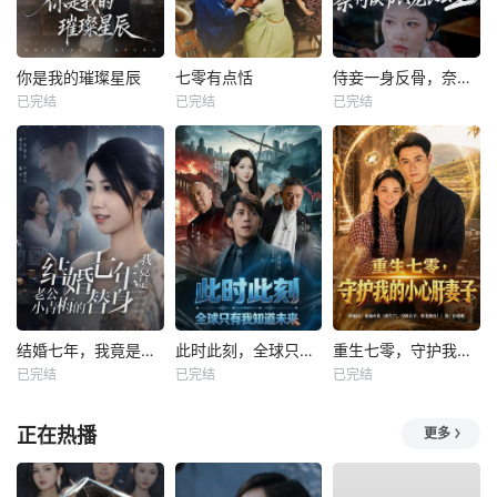
你是我的璀璨星辰
七零有点恬
侍妾一身反骨，奈何侯爷只宠长公主
已完结
已完结
已完结
结婚七年，我竟是老公小青梅的替身
此时此刻，全球只有我知道未来
重生七零，守护我的小心肝妻子
已完结
已完结
已完结
正在热播
更多