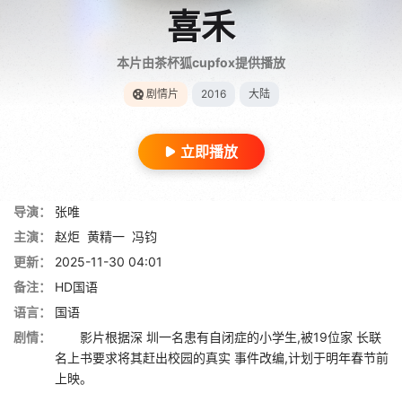
喜禾
本片由茶杯狐cupfox提供播放
剧情片
2016
大陆
立即播放
导演：
张唯
主演：
赵炬
黄精一
冯钧
更新：
2025-11-30 04:01
备注：
HD国语
语言：
国语
剧情：
影片根据深 圳一名患有自闭症的小学生,被19位家 长联
名上书要求将其赶出校园的真实 事件改编,计划于明年春节前
上映。