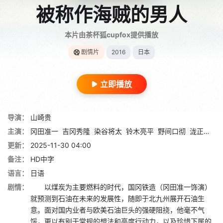
被称作海贼的男人
本片由茶杯狐cupfox提供播放
剧情片
2016
日本
立即播放
导演：
山崎贵
主演：
冈田准一
吉冈秀隆
染谷将太
铃木亮平
野间口彻
泷正则
须
更新：
2025-11-30 04:00
备注：
HD中字
语言：
日语
剧情：
以煤炭为主要燃料的时代，国冈铁造（冈田准一饰演）
就预测到石油在未来的发展性，随即于北九州展开石油生
意。面对国内业者与欧美石油巨头的强硬阻挠，他毫不气
馁，更以有别于常规的想法和高度行动力，以及珍惜下属的