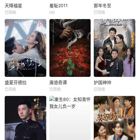
天降福星
羞耻2011
那年冬至
已完结
HD
已完结
盛夏芬德拉
唐诡奇谭
护国神帅
已完结
已完结
已完结