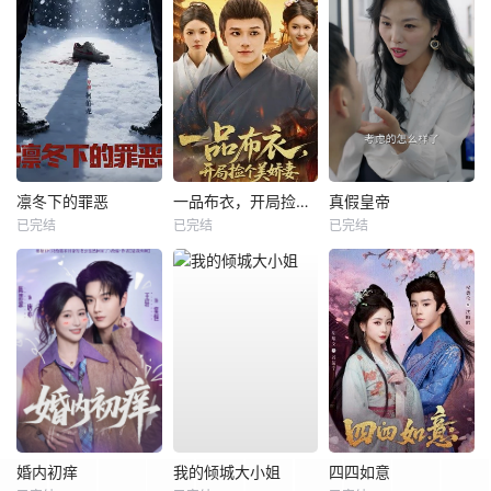
凛冬下的罪恶
一品布衣，开局捡个美娇妻
真假皇帝
已完结
已完结
已完结
婚内初痒
我的倾城大小姐
四四如意