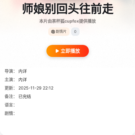
师娘别回头往前走
本片由茶杯狐cupfox提供播放
剧情片
0
立即播放
导演：
内详
主演：
内详
更新：
2025-11-29 22:12
备注：
已完结
语言：
剧情：