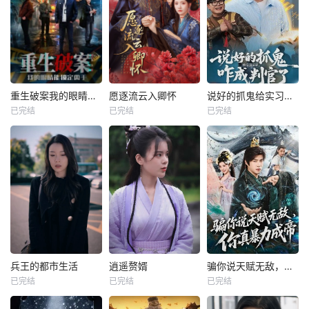
重生破案我的眼睛能锁定凶手
愿逐流云入卿怀
说好的抓鬼给实习证明，咋成判官了
已完结
已完结
已完结
兵王的都市生活
逍遥赘婿
骗你说天赋无敌，你真暴力成帝
已完结
已完结
已完结