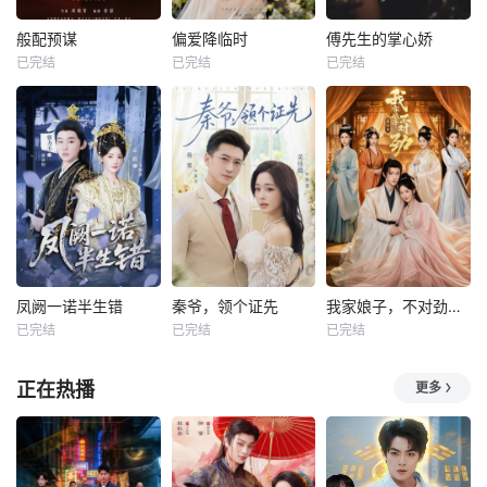
般配预谋
偏爱降临时
傅先生的掌心娇
已完结
已完结
已完结
凤阙一诺半生错
秦爷，领个证先
我家娘子，不对劲第四季
已完结
已完结
已完结
正在热播
更多