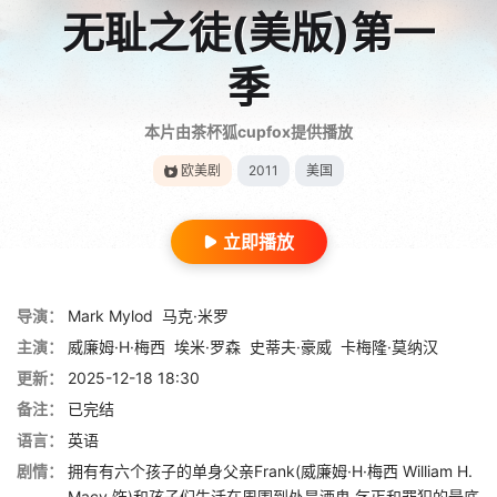
无耻之徒(美版)第一
季
本片由茶杯狐cupfox提供播放
欧美剧
2011
美国
立即播放
导演：
Mark Mylod
马克·米罗
主演：
威廉姆·H·梅西
埃米·罗森
史蒂夫·豪威
卡梅隆·莫纳汉
更新：
2025-12-18 18:30
备注：
已完结
语言：
英语
剧情：
拥有有六个孩子的单身父亲Frank(威廉姆·H·梅西 William H.
Macy 饰)和孩子们生活在周围到处是酒鬼,乞丐和罪犯的最底