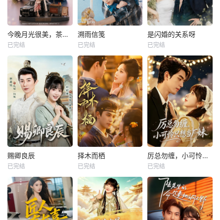
今晚月光很美，茶香四溢
溯雨信笺
是闪婚的关系呀
已完结
已完结
已完结
赐卿良辰
择木而栖
厉总勿缠，小可怜只想当厂妹
已完结
已完结
已完结