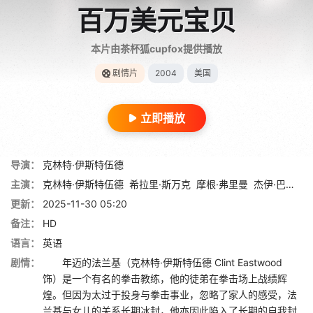
百万美元宝贝
本片由茶杯狐cupfox提供播放
剧情片
2004
美国
立即播放
导演：
克林特·伊斯特伍德
主演：
克林特·伊斯特伍德
希拉里·斯万克
摩根·弗里曼
杰伊·巴鲁切尔
更新：
2025-11-30 05:20
备注：
HD
语言：
英语
剧情：
年迈的法兰基（克林特·伊斯特伍德 Clint Eastwood
饰）是一个有名的拳击教练，他的徒弟在拳击场上战绩辉
煌。但因为太过于投身与拳击事业，忽略了家人的感受，法
兰基与女儿的关系长期冰封，他亦因此陷入了长期的自我封