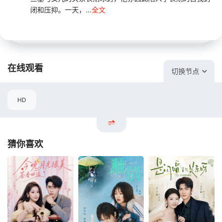
闭和压抑。一天，...
全文
在线观看
切换节点
HD
猜你喜欢