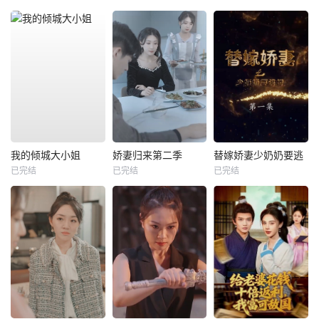
我的倾城大小姐
娇妻归来第二季
替嫁娇妻少奶奶要逃
已完结
已完结
已完结