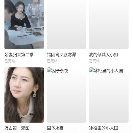
娇妻归来第二季
错囚鸾凤渡寒潭
我的倾城大小姐
已完结
已完结
已完结
万古第一邪医
囚予永夜
冰柜里的小人国