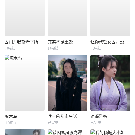
囚门开我斩断了所有阴谋
其实不是重逢
让你代管女囚，没让你称帝啊
已完结
已完结
已完结
啄木鸟
兵王的都市生活
逍遥赘婿
HD中字
已完结
已完结