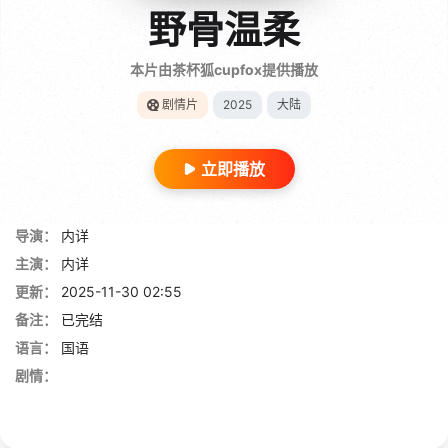
野骨温柔
本片由茶杯狐cupfox提供播放
剧情片
2025
大陆
立即播放
导演：
内详
主演：
内详
更新：
2025-11-30 02:55
备注：
已完结
语言：
国语
剧情：