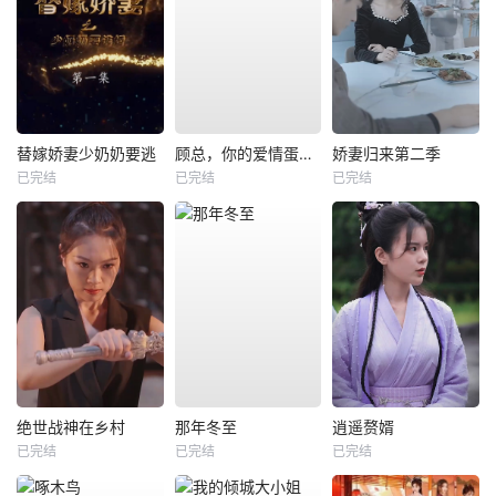
替嫁娇妻少奶奶要逃
顾总，你的爱情蛋炒饭已送达
娇妻归来第二季
已完结
已完结
已完结
绝世战神在乡村
那年冬至
逍遥赘婿
已完结
已完结
已完结