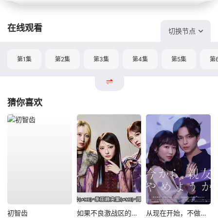
在线观看
切换节点
第1集
第2集
第3集
第4集
第5集
第
猜你喜欢
初智齿
如果不良激战区的四天王转生成了偶像团体？
从现在开始，不做朋友了吧。