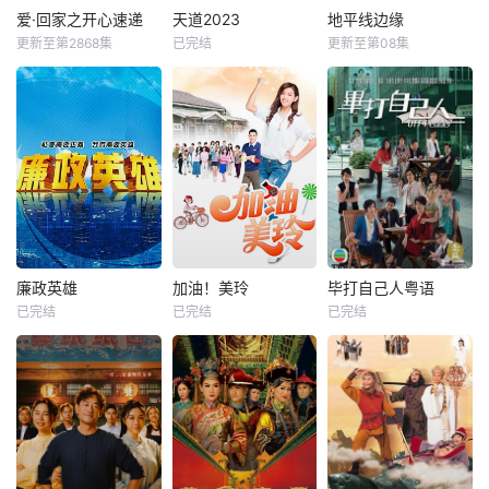
爱·回家之开心速递
天道2023
地平线边缘
更新至第2868集
已完结
更新至第08集
廉政英雄
加油！美玲
毕打自己人粤语
已完结
已完结
已完结