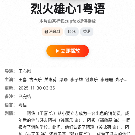
烈火雄心1粤语
本片由茶杯狐cupfox提供播放
港台剧
1998
香港
立即播放
导演：
王心慰
主演：
王喜
古天乐
关咏荷
梁琤
李子雄
钱嘉乐
李珊珊
郑子诚
郑
更新：
2025-11-30 03:36
备注：
已完结
语言：
粤语
剧情：
阿佑（王喜 饰）从小要立志成为一名出色的消防员。成
年后的他与好友阿兴（钱嘉乐 饰）、阿拔（郑敬基 饰）一同
报考了消防学校。此间，他们认识了阿瑶（关咏荷 饰）、阿
柏（古天乐 饰）还有子基（邓兆尊 饰）。成为了好友的他们