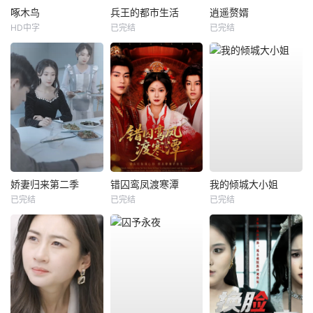
啄木鸟
兵王的都市生活
逍遥赘婿
HD中字
已完结
已完结
娇妻归来第二季
错囚鸾凤渡寒潭
我的倾城大小姐
已完结
已完结
已完结