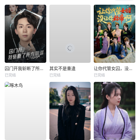
囚门开我斩断了所有阴谋
其实不是重逢
让你代管女囚，没让你称帝啊
已完结
已完结
已完结