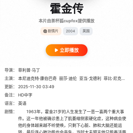
霍金传
本片由茶杯狐cupfox提供播放
剧情片
2004
英国
立即播放
导演：
菲利普·马丁
主演：
本尼迪克特·康伯巴奇
丽莎·迪伦
亚当·戈德利
菲比·尼克尔斯
更新：
2025-11-30 03:49
备注：
HD中字
语言：
英语
剧情：
1963年，霍金21岁的人生发生了一悲一喜两个重大事
件。这一年他被确诊患上了肌萎缩侧索硬化症，这种病会使
他的身体越来越不听使唤，只剩下心脏、肺和大脑还能运
转，最后连心肺功能也会丧失，当时大夫预言他只能再活两