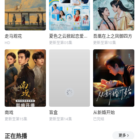
走马观花
夏色之云掀起恋爱与风暴
吾凰在上之凤御四方
HD
更新至第05集
更新至第10集
南戏
盲盒
从新婚开始
更新至第15集
更新至第14集
已完结
正在热播
更多