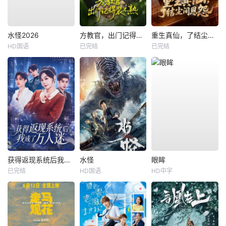
水怪2026
方教官，出门记得装不熟
重生真仙，了结尘间恩怨
HD国语
已完结
已完结
获得返现系统后我成了万人迷
水怪
眼眸
已完结
HD国语
HD中字