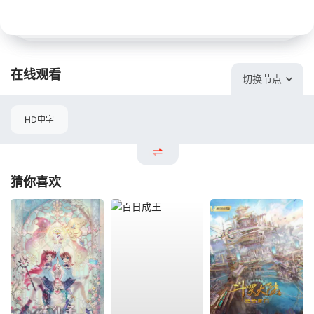
在线观看
切换节点
HD中字
猜你喜欢