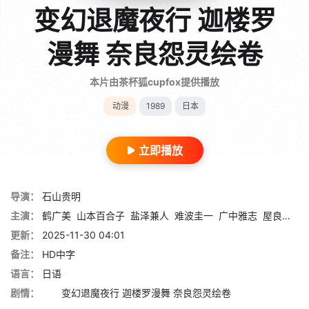
变幻退魔夜行 迦楼罗
漫舞 奈良怨灵绘卷
本片由茶杯狐cupfox提供播放
动漫
1989
日本
立即播放
导演：
石山贵明
主演：
鹤广美
山本百合子
盐泽兼人
难波圭一
广中雅志
屋良有作
更新：
2025-11-30 04:01
备注：
HD中字
语言：
日语
剧情：
变幻退魔夜行 迦楼罗漫舞 奈良怨灵绘卷