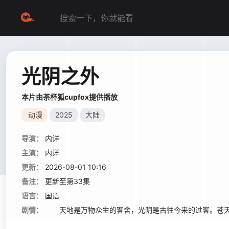
光阴之外
本片由茶杯狐cupfox提供播放
动漫
2025
大陆
导演：
内详
主演：
内详
更新：
2026-08-01 10:16
备注：
更新至第33集
语言：
国语
剧情：
天地是万物众生的客舍，光阴是古往今来的过客。苍天