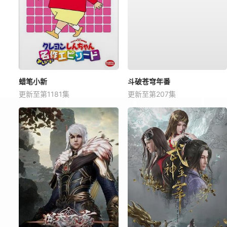
蜡笔小新
斗破苍穹年番
更新至第1181集
更新至第207集