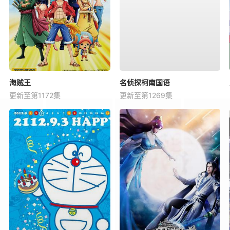
海贼王
名侦探柯南国语
更新至第1172集
更新至第1269集