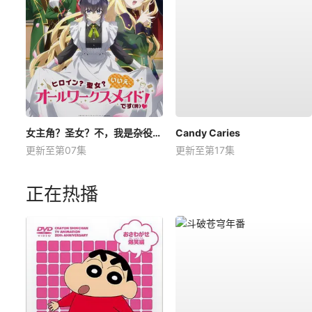
女主角？圣女？不，我是杂役女仆（自豪）！
Candy Caries
更新至第07集
更新至第17集
正在热播