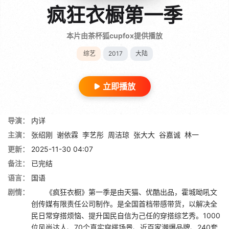
疯狂衣橱第一季
本片由茶杯狐cupfox提供播放
综艺
2017
大陆
立即播放
导演：
内详
主演：
张绍刚
谢依霖
李艺彤
周洁琼
张大大
谷嘉诚
林一
更新：
2025-11-30 04:07
备注：
已完结
语言：
国语
剧情：
《疯狂衣橱》第一季是由天猫、优酷出品，霍城呦吼文
创传媒有限责任公司制作。是全国首档带感带货，以解决全
民日常穿搭烦恼、提升国民自信为己任的穿搭综艺秀。1000
位风尚达人、70个真实穿搭场景、近百家潮爆品牌、240套