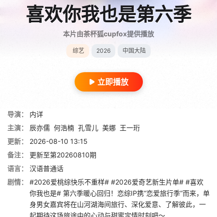
喜欢你我也是第六季
本片由茶杯狐cupfox提供播放
综艺
2026
中国大陆
立即播放
导演：
内详
主演：
辰亦儒
何浩楠
孔雪儿
美娜
王一珩
更新：
2026-08-10 13:15
备注：
更新至第20260810期
语言：
汉语普通话
剧情：
#2026爱桃综快乐不重样# #2026爱奇艺新生片单# #喜欢
你我也是# 第六季暖心回归！恋综IP携“恋爱旅行季”而来，单
身男女嘉宾将在山河湖海间旅行、深化爱意、了解彼此，一
起期待这场旅途中的心动与甜蜜定情时刻吧～