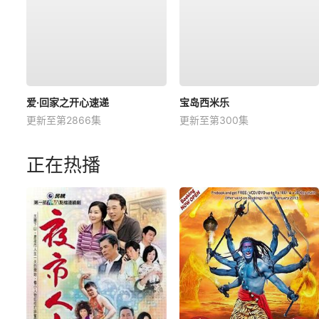
爱·回家之开心速递
宝岛西米乐
更新至第2866集
更新至第300集
正在热播