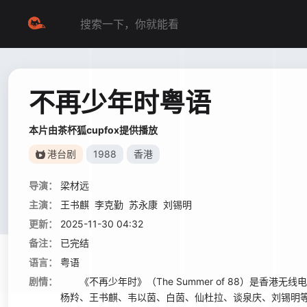
不再少年时粤语
本片由茶杯狐cupfox提供播放
港台剧
1988
香港
导演：
梁材远
主演：
王书麒
李克勤
苏永康
刘锡明
更新：
2025-11-30 04:32
备注：
已完结
语言：
粤语
剧情：
《不再少年时》（The Summer of 88）是香港
杨羚、王书麒、韦以茵、白茵、仙杜拉、谈泉庆、刘锡明