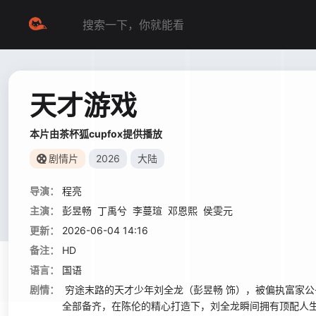
天才游戏
本片由茶杯狐cupfox提供播放
剧情片
2026
大陆
导演：
程亮
主演：
彭昱畅
丁禹兮
李蔓瑄
邓恩熙
侯雯元
更新：
2026-06-04 14:16
备注：
HD
语言：
国语
剧情：
穷途末路的天才少年刘全龙（彭昱畅 饰），被偏执富家公
全部备齐，在陈伦的精心打造下，刘全龙瞬间拥有顶配人生