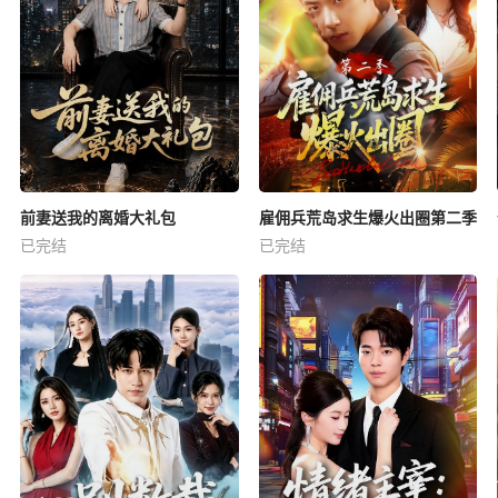
前妻送我的离婚大礼包
雇佣兵荒岛求生爆火出圈第二季
已完结
已完结