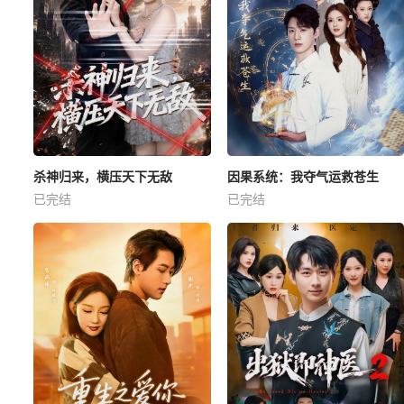
杀神归来，横压天下无敌
因果系统：我夺气运救苍生
已完结
已完结