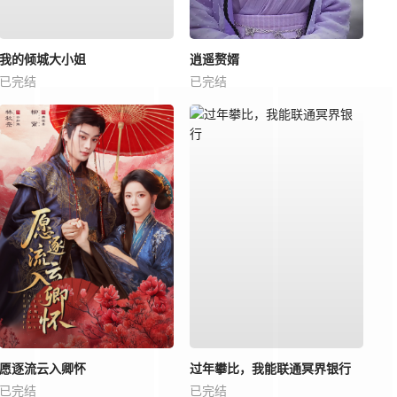
我的倾城大小姐
逍遥赘婿
已完结
已完结
愿逐流云入卿怀
过年攀比，我能联通冥界银行
已完结
已完结