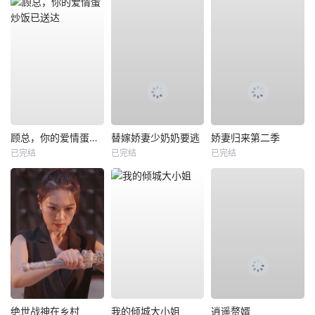
顾总，你的爱情蛋炒饭已送达
替嫁娇妻少奶奶要逃
娇妻归来第二季
已完结
已完结
已完结
绝世战神在乡村
我的倾城大小姐
逍遥赘婿