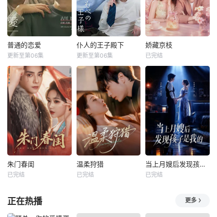
普通的恋爱
仆人的王子殿下
娇藏京枝
更新至第06集
更新至第06集
已完结
朱门春闺
温柔狩猎
当上月嫂后发现孩子是我的
已完结
已完结
已完结
正在热播
更多