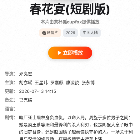
春花宴(短剧版)
本片由茶杯狐cupfox提供播放
剧情片
2026
中国大陆
立即播放
导演：
邓亮宏
主演：
胡亦瑶
王星玮
罗嘉麒
康凌骁
张永博
更新：
2026-07-13 14:15
备注：
已完结
语言：
剧情：
暗厂死士眉林身负血仇，以命入局，周旋于多位男子之间：
她是疯王慕容璟和最锋利的杀人利刃，也是阴狠大皇子眼中
的旧梦替身，还是赵国质子越秦偏执守护的人。一场关于利
用与深情的修罗场，在皇权博弈中凄美上演。