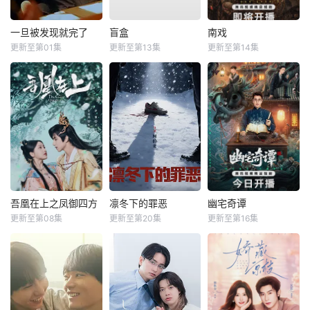
一旦被发现就完了
盲盒
南戏
更新至第01集
更新至第13集
更新至第14集
吾凰在上之凤御四方
凛冬下的罪恶
幽宅奇谭
更新至第08集
更新至第20集
更新至第16集