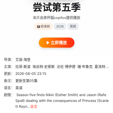
尝试第五季
本片由茶杯狐cupfox提供播放
欧美剧
2026
英国
立即播放
导演：
艾丽·海登
主演：
拉菲·斯波
埃丝特·史密斯
达伦·博伊德
珊·布鲁克
夏洛特·莱利
更新：
2026-08-05 23:15
备注：
更新至第05集
语言：
英语
剧情：
Season five finds Nikki (Esther Smith) and Jason (Rafe
Spall) dealing with the consequences of Princess (Scarle
tt Rayn...
全文