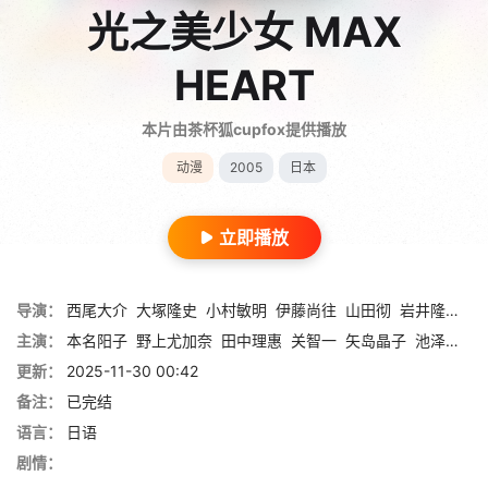
光之美少女 MAX
HEART
本片由茶杯狐cupfox提供播放
动漫
2005
日本
立即播放
导演：
西尾大介
大塚隆史
小村敏明
伊藤尚往
山田彻
岩井隆央
川
主演：
本名阳子
野上尤加奈
田中理惠
关智一
矢岛晶子
池泽春菜
更新：
2025-11-30 00:42
备注：
已完结
语言：
日语
剧情：