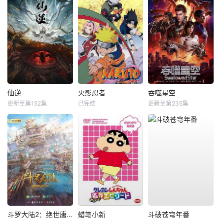
仙逆
火影忍者
吞噬星空
更新至第152集
已完结
更新至第235集
斗罗大陆2：绝世唐门
蜡笔小新
斗破苍穹年番