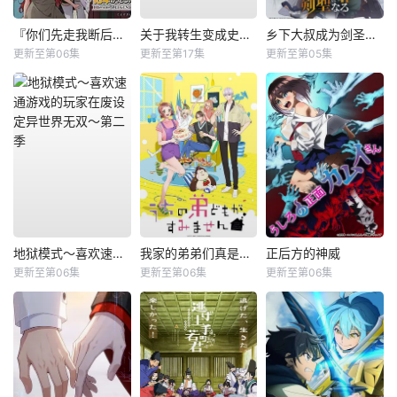
『你们先走我断后』，于是10年后我成为了传说
关于我转生变成史莱姆这档事第四季
乡下大叔成为剑圣第二季
更新至第06集
更新至第17集
更新至第05集
地狱模式～喜欢速通游戏的玩家在废设定异世界无双～第二季
我家的弟弟们真是让您费心了
正后方的神威
更新至第06集
更新至第06集
更新至第06集