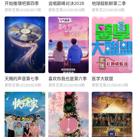
开始推理吧第四季
说唱巅峰对决2026
地球超新鲜第二季
更新至第20260807期
更新至第20260809期
更新至20260809期
天赐的声音第七季
喜欢你我也是第六季
医学大联盟
更新至第20260808期
更新至第20260809期
更新至第20260805期