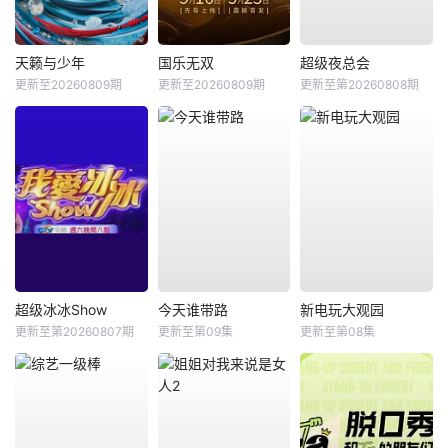
天籁与少年
国乐无双
超级夜总会
更新至20260809期
更新至20260809期
更新至第20260808期
超级冰冰Show
今天谁带路
新电玩大观园
更新至第20260807期
更新至第09集
更新至第08集