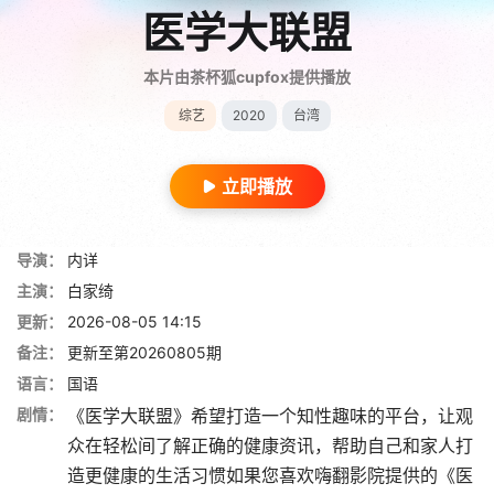
医学大联盟
本片由茶杯狐cupfox提供播放
综艺
2020
台湾
立即播放
导演：
内详
主演：
白家绮
更新：
2026-08-05 14:15
备注：
更新至第20260805期
语言：
国语
剧情：
《医学大联盟》希望打造一个知性趣味的平台，让观
众在轻松间了解正确的健康资讯，帮助自己和家人打
造更健康的生活习惯如果您喜欢嗨翻影院提供的《医