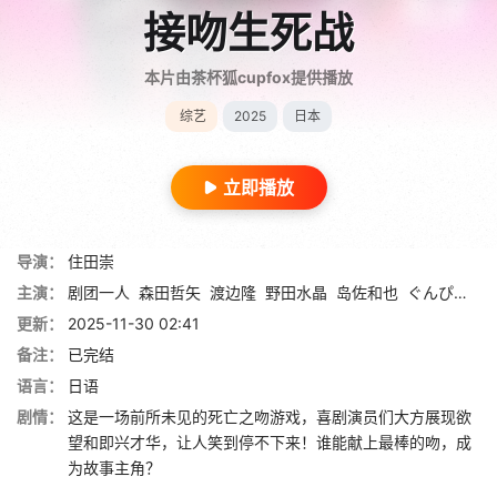
接吻生死战
本片由茶杯狐cupfox提供播放
综艺
2025
日本
立即播放
导演：
住田崇
主演：
剧团一人
森田哲矢
渡边隆
野田水晶
岛佐和也
ぐんぴぃ
矢
更新：
2025-11-30 02:41
备注：
已完结
语言：
日语
剧情：
这是一场前所未见的死亡之吻游戏，喜剧演员们大方展现欲
望和即兴才华，让人笑到停不下来！谁能献上最棒的吻，成
为故事主角？