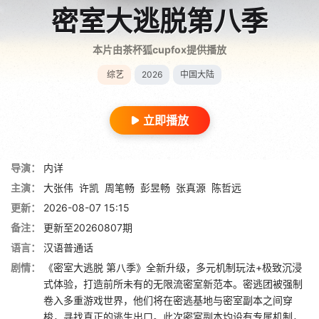
密室大逃脱第八季
本片由茶杯狐cupfox提供播放
综艺
2026
中国大陆
立即播放
导演：
内详
主演：
大张伟
许凯
周笔畅
彭昱畅
张真源
陈哲远
更新：
2026-08-07 15:15
备注：
更新至20260807期
语言：
汉语普通话
剧情：
《密室大逃脱 第八季》全新升级，多元机制玩法+极致沉浸
式体验，打造前所未有的无限流密室新范本。密逃团被强制
卷入多重游戏世界，他们将在密逃基地与密室副本之间穿
梭，寻找真正的逃生出口。此次密室副本均设有专属机制，