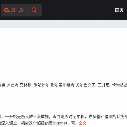
首页
搜一搜
拉里·罗德姆·克林顿
米哈伊尔·谢尔盖耶维奇·戈尔巴乔夫
三井忠
卡米洛基
，一开始无伤大雅不受重视，直到随着时间累积，许多基础建设的系统都
调查，揭露这个超级病毒Stuxnet，背...
全文