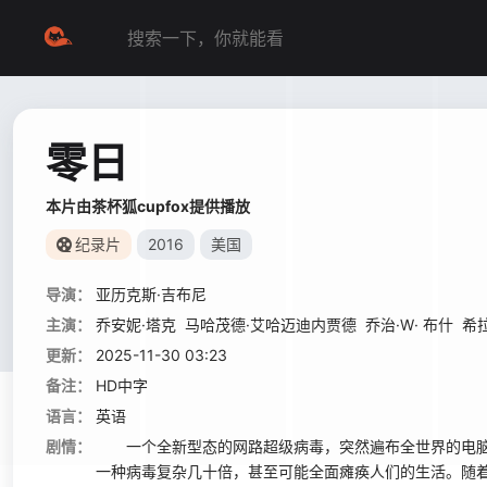
零日
本片由茶杯狐cupfox提供播放
纪录片
2016
美国
导演：
亚历克斯·吉布尼
主演：
乔安妮·塔克
马哈茂德·艾哈迈迪内贾德
乔治·W· 布什
希
更新：
2025-11-30 03:23
备注：
HD中字
语言：
英语
剧情：
一个全新型态的网路超级病毒，突然遍布全世界的电脑
一种病毒复杂几十倍，甚至可能全面瘫痪人们的生活。随着深入