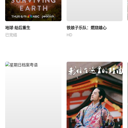
地球·劫后重生
铁娘子乐队：燃烧雄心
已完结
HD