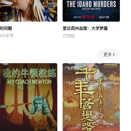
时间戳
爱达荷州血案：大学梦魇
HD中字
已完结
更多