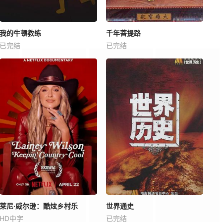
我的牛顿教练
千年菩提路
已完结
已完结
莱尼·威尔逊：酷炫乡村乐
世界通史
HD中字
已完结