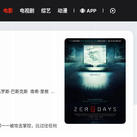
电影
电视剧
综艺
动漫
APP
罗斯·巴斯克斯
南希·里根
罗纳德·里根
朱利安·塞尔策
一一被攻击掌控，比过往任何