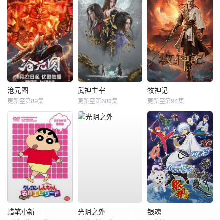
沧元图
武神主宰
牧神记
更新至第89集
更新至第680集
更新至第94集
蜡笔小新
光阴之外
银魂