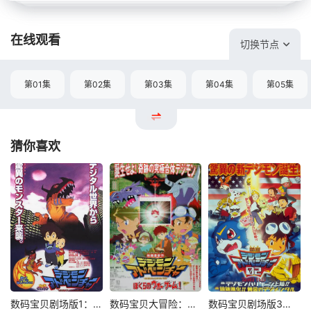
在线观看
切换节点
第01集
第02集
第03集
第04集
第05集
猜你喜欢
数码宝贝剧场版1：滚球兽诞生之谜
数码宝贝大冒险：我们的战争游戏！
数码宝贝剧场版3：前篇・数码兽飓风登陆！！后篇・超绝进化！