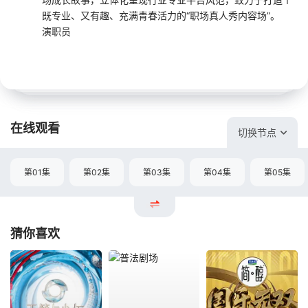
既专业、又有趣、充满青春活力的“职场真人秀内容场”。
演职员
在线观看
切换节点
第01集
第02集
第03集
第04集
第05集
猜你喜欢