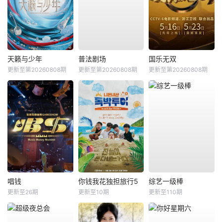
天籁与少年
普法剧场
国乐无双
更新至第20260808期
更新至第20260808期
更新至第20260808期
唱钱
你钱我花独担旅行5
综艺一级棒
更新至26期
更新至10期
更新至110期