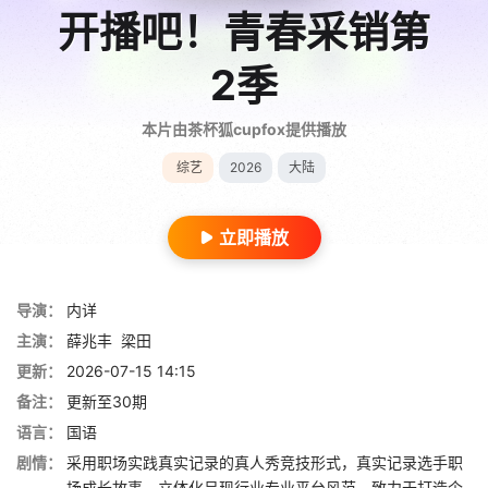
开播吧！青春采销第
2季
本片由茶杯狐cupfox提供播放
综艺
2026
大陆
立即播放
导演：
内详
主演：
薛兆丰
梁田
更新：
2026-07-15 14:15
备注：
更新至30期
语言：
国语
剧情：
采用职场实践真实记录的真人秀竞技形式，真实记录选手职
场成长故事，立体化呈现行业专业平台风范，致力于打造个