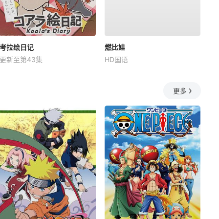
考拉绘日记
燃比娃
更新至第43集
HD国语
更多