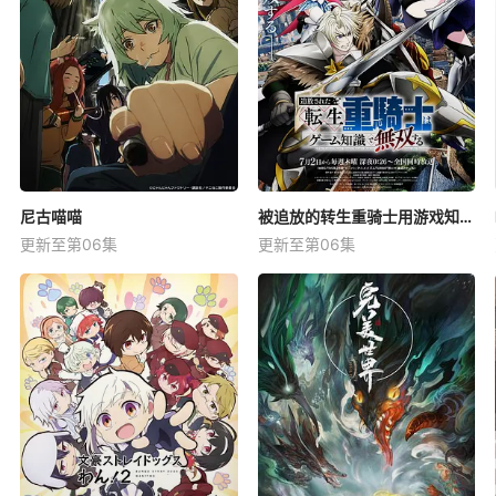
尼古喵喵
被追放的转生重骑士用游戏知识开无双
更新至第06集
更新至第06集