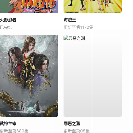
火影忍者
海贼王
已完结
更新至第1172集
武神主宰
罪恶之渊
更新至第680集
更新至第08集