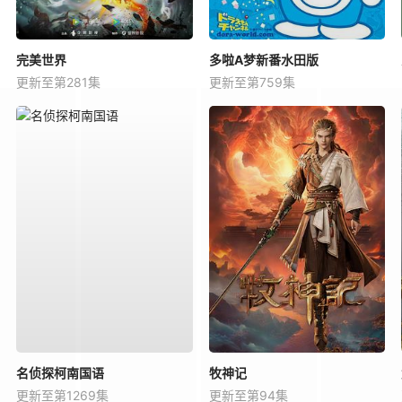
完美世界
多啦A梦新番水田版
更新至第281集
更新至第759集
名侦探柯南国语
牧神记
更新至第1269集
更新至第94集