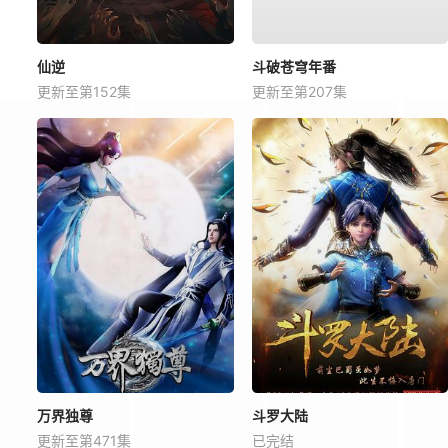
仙逆
斗破苍穹年番
更新至第152集
更新至第207集
万界独尊
斗罗大陆
更新至第471集
已完结